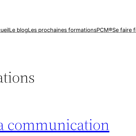
ueil
Le blog
Les prochaines formations
PCM®
Se faire 
tions
la communication